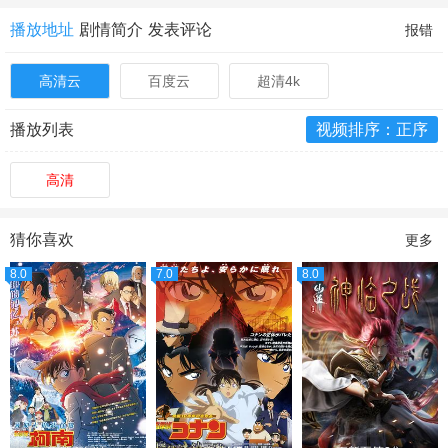
播放地址
剧情简介
发表评论
报错
高清云
百度云
超清4k
播放列表
视频排序：正序
高清
猜你喜欢
更多
8.0
7.0
8.0