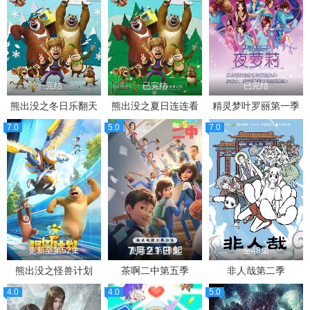
完结
已完结
已完结
熊出没之冬日乐翻天
熊出没之夏日连连看
精灵梦叶罗丽第一季
7.0
5.0
7.0
更新至第52集
更新至第08集
全48集
熊出没之怪兽计划
茶啊二中第五季
非人哉第二季
4.0
4.0
5.0