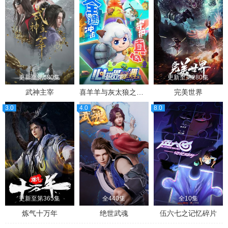
更新至第680集
全60集
更新至第280集
武神主宰
喜羊羊与灰太狼之心世界奇遇
完美世界
3.0
4.0
8.0
更新至第365集
全440集
全10集
炼气十万年
绝世武魂
伍六七之记忆碎片