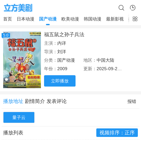
首页
日本动漫
国产动漫
欧美动漫
韩国动漫
最新影视
排行
福五鼠之孙子兵法
5.0
主演：
内详
导演：
刘洋
分类：
国产动漫
地区：
中国大陆
年份：
2009
更新：
2025-09-21 19:19
立即播放
已完结
播放地址
剧情简介
发表评论
报错
量子云
播放列表
视频排序：正序