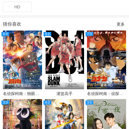
HD
猜你喜欢
更多
8.0
4.0
7.0
更新至国语
完结
更新HD
名侦探柯南：独眼的残像
灌篮高手
名侦探柯南：侦探们的镇魂歌
3.0
4.0
3.0