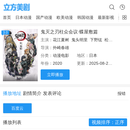
首页
日本动漫
国产动漫
欧美动漫
韩国动漫
最新影视
排行
鬼灭之刃柱众会议·蝶屋敷篇
3.0
主演：
花江夏树
鬼头明里
下野纮
松冈祯丞
上
导演：
外崎春雄
分类：
动漫电影
地区：
日本
年份：
2020
更新：
2025-08-21 16:30
立即播放
更新HD
播放地址
剧情简介
发表评论
报错
百度云
播放列表
视频排序：正序