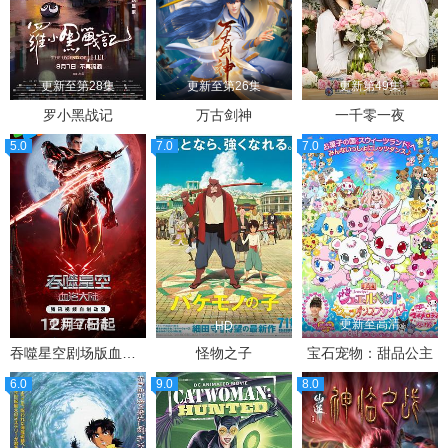
更新至第28集
更新至第26集
更新第49集
罗小黑战记
万古剑神
一千零一夜
5.0
7.0
7.0
更新至高清
更新至高清
HD
吞噬星空剧场版血洛大陆
怪物之子
宝石宠物：甜品公主
6.0
9.0
8.0