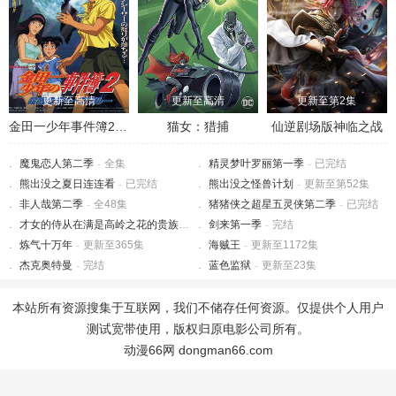
更新至高清
更新至高清
更新至第2集
金田一少年事件簿2：杀戮的深蓝
猫女：猎捕
仙逆剧场版神临之战
魔鬼恋人第二季
-
全集
精灵梦叶罗丽第一季
-
已完结
熊出没之夏日连连看
-
已完结
熊出没之怪兽计划
-
更新至第52集
非人哉第二季
-
全48集
猪猪侠之超星五灵侠第二季
-
已完结
才女的侍从在满是高岭之花的贵族学校暗中照顾（毫无生活自理能力的）学院第一大小姐
剑来第一季
-
完结
炼气十万年
-
更新至365集
海贼王
-
更新至1172集
杰克奥特曼
-
完结
蓝色监狱
-
更新至23集
本站所有资源搜集于互联网，我们不储存任何资源。仅提供个人用户
测试宽带使用，版权归原电影公司所有。
动漫66网 dongman66.com