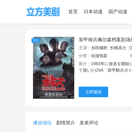
首页
日本动漫
国产动漫
装甲骑兵佩尔森档案剧场
9.0
主演：
乡田穗积
长嶝高士
分类：
动漫电影
简介：
1983年に放送を開
て描いたOVA「装甲騎兵ボ
立即播放
更新至高清
播放地址
剧情简介
发表评论