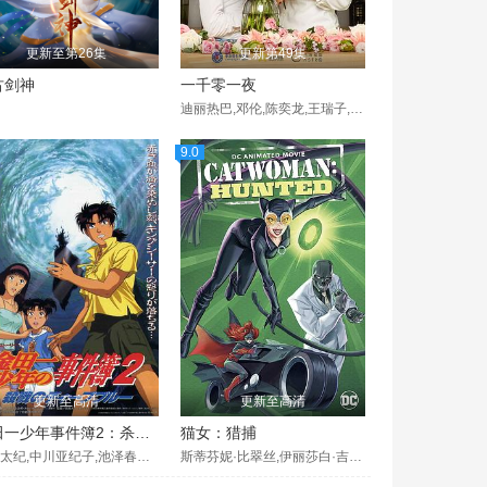
更新至第26集
更新第49集
古剑神
一千零一夜
迪丽热巴,邓伦,陈奕龙,王瑞子,张昊唯,祝绪丹
9.0
更新至高清
更新至高清
金田一少年事件簿2：杀戮的深蓝
猫女：猎捕
松野太纪,中川亚纪子,池泽春菜,小杉十郎太,森川智之,青羽刚
斯蒂芬妮·比翠丝,伊丽莎白·吉莱丝,劳伦·科汉,乔纳森·班克斯,柯尔比·豪威尔-巴普蒂斯特,凯斯·大卫,胡凯莉,杰奎琳·奥拉德丝,乔纳森·弗雷克斯,史蒂夫·布卢姆,泽拉·法扎尔,袁文忠,安德鲁·基希诺,埃里克·洛佩斯