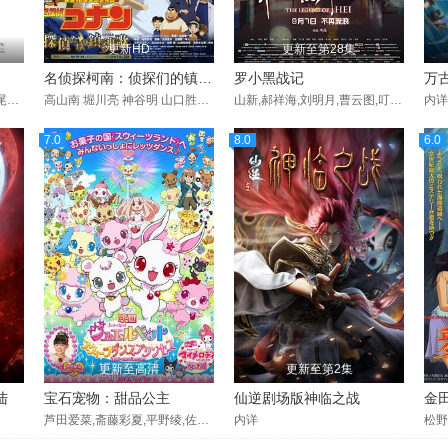
更新HD
更新至第28集
名侦探柯南：侦探们的镇魂歌
罗小黑战记
万
仲村宗悟,笠间淳,木村昴,神尾晋一郎,三宅健太,岩崎谅太,坂本真绫,濑户麻沙美,宝龟克寿,小林亲弘,梶原岳人,岛袋美由利,久野美咲,园崎未惠,松田健一郎,武内骏辅,奈良彻,长谷川芳明,鹿糠光明,岩城泰司,真木骏一
高山南 堀川亮 神谷明 山口胜平 山崎和佳奈 宫村优子 松井菜樱子 林原惠美 岩居由希子 高木涉 折笠爱 绪方贤一 高岛雅罗 百百麻子 石田彰 茶风林 井上和彦 石冢运升 汤屋敦子 千叶一伸 大塚明夫 若本规夫 小川真司 小山武宏 野岛昭生 田原阿尔诺 小山力也 岩田光央 梁田清之 大泽在昌 青山界人 杉山佳寿子 池本小百合 引田有
山新,郝祥海,刘明月,曹云图,叮当,图特哈蒙,杨凝,陈思宇,李璐,邢凯新,李铫,高枫,沈念如,瞳音,李兰陵,林帽帽,叶知秋,张恩泽,闫夜桥,李轻扬,赵小双,艾索,木头
内详
7.0
8.0
6.0
更新至高清
更新至第2集
陆
宝石宠物：甜品公主
仙逆剧场版神临之战
芦田爱菜,斋藤彩夏,平野绫,佐佐木望,泽城美雪,丰崎爱生,日高里菜,清水爱,大桥贤一郎,樱井真子,甲斐田幸,木内秀信,斋藤千和,松来未祐,大龟明日香,藤田咲,三宅麻理惠,下和田裕贵,小林由美子,长岛雄一,西村千奈美,松山鹰志,下崎纮史
内详