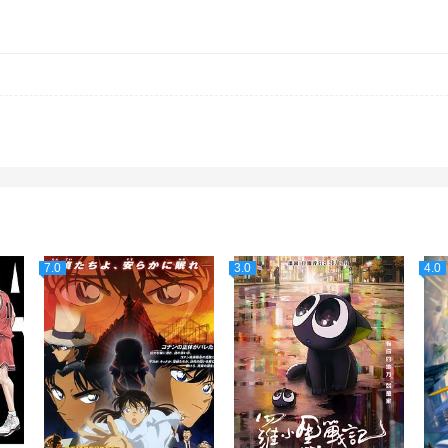
7.0
3.0
4.0