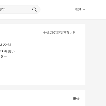
看过
手机浏览器扫码看大片
王四郎
有本钦隆
子安武人
诸角宪一
广濑正志
饭塚昭三
斋藤志郎
稻
3 22:31
CGを用い
クター
报错