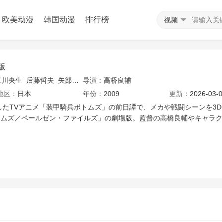
欧美动漫
韩国动漫
排行榜
视频
版
江川央生
后藤哲夫
矢部雅史
导演：
石冢运升
高桥良辅
银河万丈
渡部猛
塚田正昭
五
地区：
日本
年份：
2009
更新：
2026-03-0
始したTVアニメ「装甲騎兵ボトムズ」の前日譚で、メカや戦闘シーンを3D
トムズ／ペールゼン・ファイルズ」の劇場版。監督の高橋良輔やキャラ