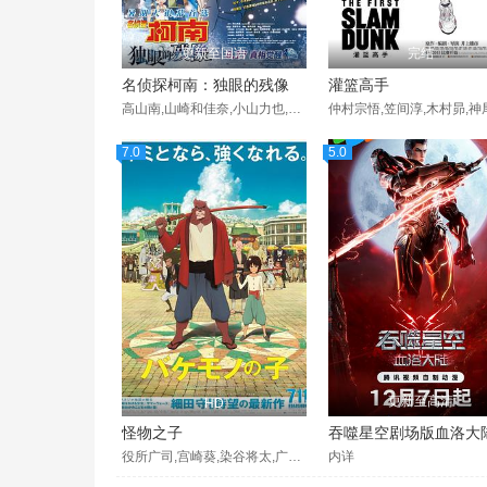
更新至国语
完结
名侦探柯南：独眼的残像
灌篮高手
高山南,山崎和佳奈,小山力也,速水奖,高田裕司,小清水亚美,草尾毅,飞田展男,高木涉,汤屋敦子,茶风林,岸野幸正,绿川光,山田孝之,山下美月
7.0
5.0
更新至高清
HD
怪物之子
吞噬星空剧场版血洛大
役所广司,宫崎葵,染谷将太,广濑铃,山路和弘,宫野真守,山口胜平,黑木华,大野百花,诸星堇,长塚圭史,麻生久美子,津川雅彦,中村正,草村礼子,近石真介,秋月成美,石上静香,井上肇,岩崎博,宇梶刚士,牛山茂,大西礼芳,小栗旬,尾崎右宗,各务立基,虎岛贵明,小林正宽,小林里乃,佐佐木胜彦,濑户麻沙美,高桥伸也,田中要次,谷村美月,长克巳,德本英一郎,户田惠,中岛广稀,中根久美子,莲岳大,原扶贵子,市道
内详