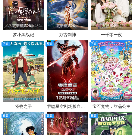
更新至第28集
更新至第26集
更新第49集
罗小黑战记
万古剑神
一千零一夜
7.0
5.0
7.0
更新至高清
更新至高清
HD
怪物之子
吞噬星空剧场版血洛大陆
宝石宠物：甜品公主
6.0
8.0
9.0