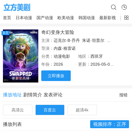
首页
日本动漫
国产动漫
欧美动漫
韩国动漫
最新影视
排行
奇幻变身大冒险
8.0
主演：
迈克尔·B·乔丹
朱诺·坦普尔
崔西·摩根
塞
导演：
内森·格雷诺
分类：
动漫电影
地区：
西班牙
年份：
2026
更新：
2026-05-02 22:30
立即播放
更新至高清
播放地址
剧情简介
发表评论
报错
高清云
百度云
超清4k
播放列表
视频排序：正序