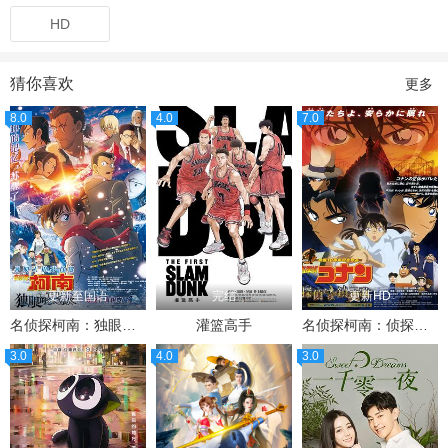
HD
猜你喜欢
更多
8.0
4.0
7.0
更新至国语
完结
更新HD
名侦探柯南：独眼的残像
灌篮高手
名侦探柯南：侦探们的镇魂歌
3.0
4.0
3.0