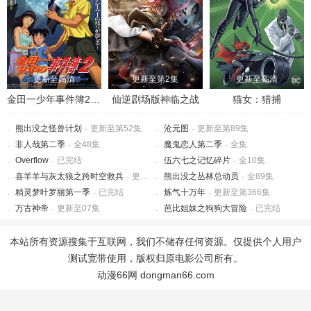
更新至高清
更新至第2集
更新至高清
金田一少年事件簿2：杀戮的深蓝
仙逆剧场版神临之战
猫女：猎捕
熊出没之怪兽计划
-
更新至第52集
沧元图
-
更新至第89集
非人哉第二季
-
全48集
魔鬼恋人第二季
-
全集
Overflow
-
已完结
伍六七之记忆碎片
-
全10集
喜羊羊与灰太狼之跨时空救兵
-
更新至第60集
熊出没之丛林总动员
-
全89集
精灵梦叶罗丽第一季
-
已完结
炼气十万年
-
更新至第366集
万古神帝
-
更新至07集
芭比姐妹之狗狗大冒险
-
已完结
本站所有资源搜集于互联网，我们不储存任何资源。仅提供个人用户
测试宽带使用，版权归原电影公司所有。
动漫66网 dongman66.com