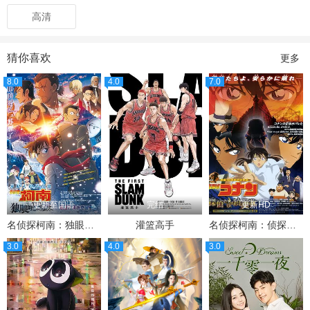
高清
猜你喜欢
更多
8.0
4.0
7.0
更新至国语
完结
更新HD
名侦探柯南：独眼的残像
灌篮高手
名侦探柯南：侦探们的镇魂歌
3.0
4.0
3.0