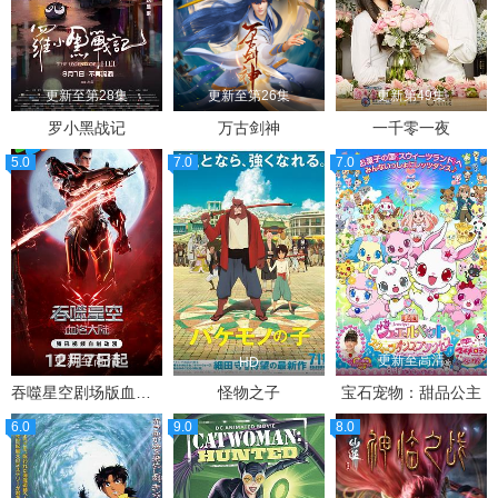
更新至第28集
更新至第26集
更新第49集
罗小黑战记
万古剑神
一千零一夜
5.0
7.0
7.0
更新至高清
更新至高清
HD
吞噬星空剧场版血洛大陆
怪物之子
宝石宠物：甜品公主
6.0
9.0
8.0