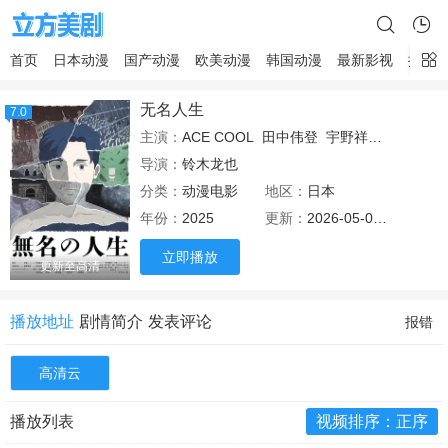
首页
日本动漫
国产动漫
欧美动漫
韩国动漫
最新影视
排行
无名人生
7.0
主演：
ACE COOL
田中伟登
宇野祥平
中岛步
导演：
铃木龙也
分类：
动漫电影
地区：
日本
年份：
2025
更新：
2026-05-02 22:30
立即播放
更新至高清
播放地址
剧情简介
发表评论
报错
高清云
播放列表
视频排序：正序