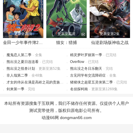
更新至高清
更新至高清
更新至第2集
金田一少年事件簿2：杀戮的深蓝
猫女：猎捕
仙逆剧场版神临之战
魔鬼恋人第二季
-
全集
精灵梦叶罗丽第一季
-
已完结
熊出没之夏日连连看
-
已完结
Overflow
-
已完结
熊出没之怪兽计划
-
更新至第52集
熊出没之冬日乐翻天
-
完结
非人哉第二季
-
全48集
古见同学有交流障碍症
-
全集
才女的侍从在满是高岭之花的贵族学校暗中照顾（毫无生活自理能力的）学院第一大小姐
猪猪侠之超星五灵侠第二季
-
已完结
剑来第一季
-
完结
名侦探柯南
-
更新至第1269集
本站所有资源搜集于互联网，我们不储存任何资源。仅提供个人用户
测试宽带使用，版权归原电影公司所有。
动漫66网 dongman66.com