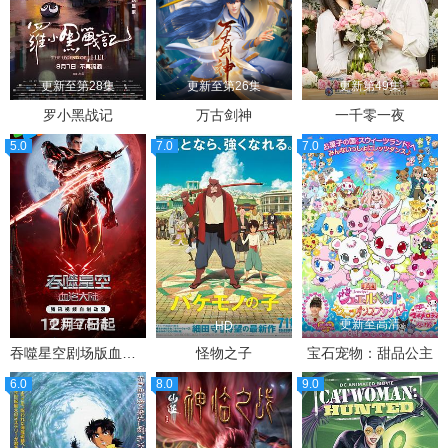
更新至第28集
更新至第26集
更新第49集
罗小黑战记
万古剑神
一千零一夜
5.0
7.0
7.0
更新至高清
更新至高清
HD
吞噬星空剧场版血洛大陆
怪物之子
宝石宠物：甜品公主
6.0
8.0
9.0