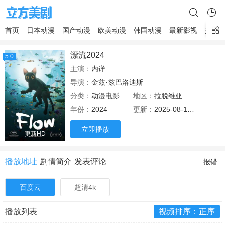
首页
日本动漫
国产动漫
欧美动漫
韩国动漫
最新影视
排行
漂流2024
5.0
主演：
内详
导演：
金兹·兹巴洛迪斯
分类：
动漫电影
地区：
拉脱维亚
年份：
2024
更新：
2025-08-16 12:14
立即播放
更新HD
播放地址
剧情简介
发表评论
报错
百度云
超清4k
播放列表
视频排序：正序