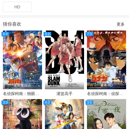
HD
猜你喜欢
更多
8.0
4.0
7.0
更新至国语
完结
更新HD
名侦探柯南：独眼的残像
灌篮高手
名侦探柯南：侦探们的镇魂歌
3.0
4.0
3.0