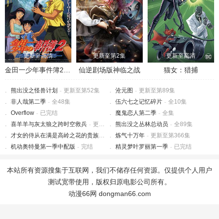
更新至高清
更新至第2集
更新至高清
金田一少年事件簿2：杀戮的深蓝
仙逆剧场版神临之战
猫女：猎捕
熊出没之怪兽计划
-
更新至第52集
沧元图
-
更新至第89集
非人哉第二季
-
全48集
伍六七之记忆碎片
-
全10集
Overflow
-
已完结
魔鬼恋人第二季
-
全集
喜羊羊与灰太狼之跨时空救兵
-
更新至第60集
熊出没之丛林总动员
-
全89集
才女的侍从在满是高岭之花的贵族学校暗中照顾（毫无生活自理能力的）学院第一大小姐
炼气十万年
-
更新至第366集
机动奥特曼第一季中配版
-
完结
精灵梦叶罗丽第一季
-
已完结
本站所有资源搜集于互联网，我们不储存任何资源。仅提供个人用户
测试宽带使用，版权归原电影公司所有。
动漫66网 dongman66.com