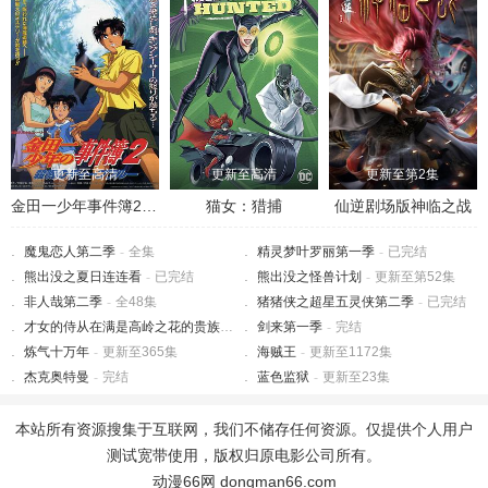
更新至高清
更新至高清
更新至第2集
金田一少年事件簿2：杀戮的深蓝
猫女：猎捕
仙逆剧场版神临之战
魔鬼恋人第二季
-
全集
精灵梦叶罗丽第一季
-
已完结
熊出没之夏日连连看
-
已完结
熊出没之怪兽计划
-
更新至第52集
非人哉第二季
-
全48集
猪猪侠之超星五灵侠第二季
-
已完结
才女的侍从在满是高岭之花的贵族学校暗中照顾（毫无生活自理能力的）学院第一大小姐
剑来第一季
-
完结
炼气十万年
-
更新至365集
海贼王
-
更新至1172集
杰克奥特曼
-
完结
蓝色监狱
-
更新至23集
本站所有资源搜集于互联网，我们不储存任何资源。仅提供个人用户
测试宽带使用，版权归原电影公司所有。
动漫66网 dongman66.com