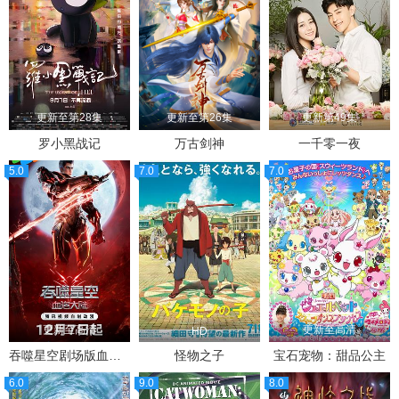
更新至第28集
更新至第26集
更新第49集
罗小黑战记
万古剑神
一千零一夜
5.0
7.0
7.0
更新至高清
更新至高清
HD
吞噬星空剧场版血洛大陆
怪物之子
宝石宠物：甜品公主
6.0
9.0
8.0