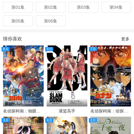
第01集
第02集
第03集
第04集
第05集
第06集
猜你喜欢
更多
8.0
4.0
7.0
更新至国语
完结
更新HD
名侦探柯南：独眼的残像
灌篮高手
名侦探柯南：侦探们的镇魂歌
3.0
4.0
3.0