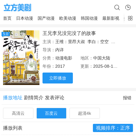
首页
日本动漫
国产动漫
欧美动漫
韩国动漫
最新影视
排行
王兄李兄没完没了的故事
5.0
主演：
王维：里昂大叔
李白：空空
李白的倒模
导演：
内详
分类：
动漫电影
地区：
中国大陆
年份：
2017
更新：
2025-08-16 12:51
立即播放
更新至第33集
播放地址
剧情简介
发表评论
报错
高清云
百度云
超清4k
播放列表
视频排序：正序